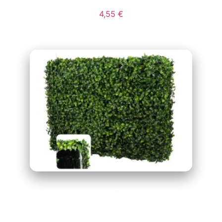
4,55
€
MURO
SEPARADOR