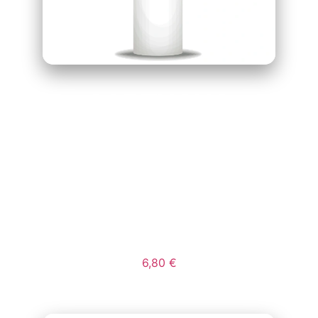
CARTUCHO
ADHESIVO
POLIMERO
HIBRIDO MS 290
ML
6,80
€