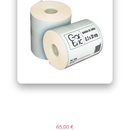
BANDA DE UNION
26 CM. X 100 MTS
65,00
€